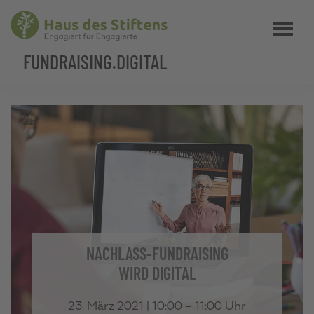
Zum
Zur
Ihre
Menü
Inhalt
Fußzeile
Zielgruppe
springen
springen
FUNDRAISING.DIGITAL
auf
Social
Media
NACHLASS-FUNDRAISING
WIRD DIGITAL
23. März 2021 | 10:00 – 11:00 Uhr