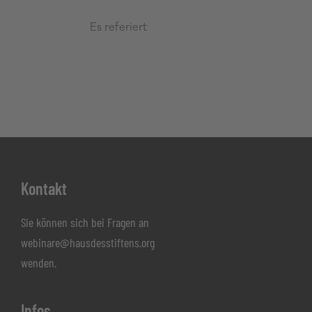
Es referiert
Footer
Kontakt
Sie können sich bei Fragen an
webinare@hausdesstiftens.org
wenden.
Infos