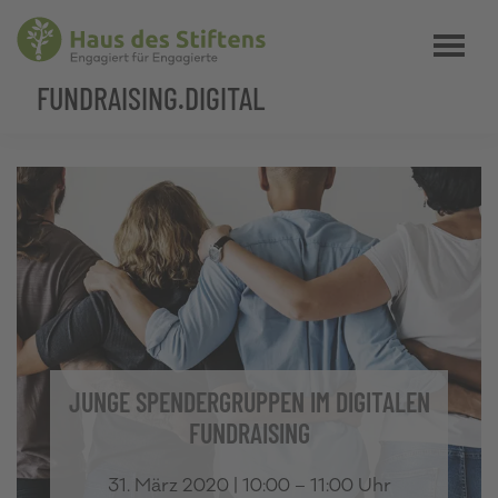
Zum
Zur
Ihre
Menü
Inhalt
Fußzeile
Zielgruppe
springen
springen
FUNDRAISING.DIGITAL
auf
Social
Media
JUNGE SPENDERGRUPPEN IM DIGITALEN
FUNDRAISING
31. März 2020 | 10:00 – 11:00 Uhr