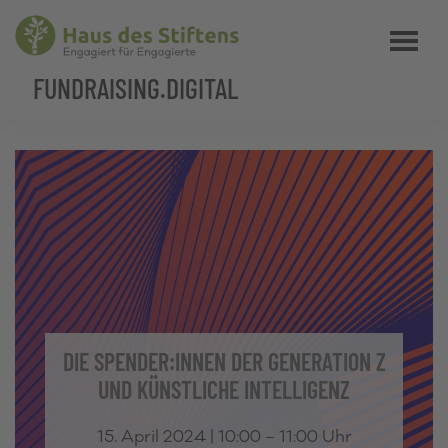
Zum
Zur
Ihre
Menü
Inhalt
Fußzeile
Zielgruppe
springen
springen
FUNDRAISING.DIGITAL
auf
Social
Media
DIE SPENDER:INNEN DER GENERATION Z
UND KÜNSTLICHE INTELLIGENZ
15. April 2024 | 10:00 – 11:00 Uhr